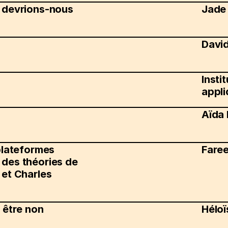
i devrions-nous
Jade 
Davi
Insti
appli
Aïda
 plateformes
Fare
 des théories de
 et Charles
e être non
Héloï