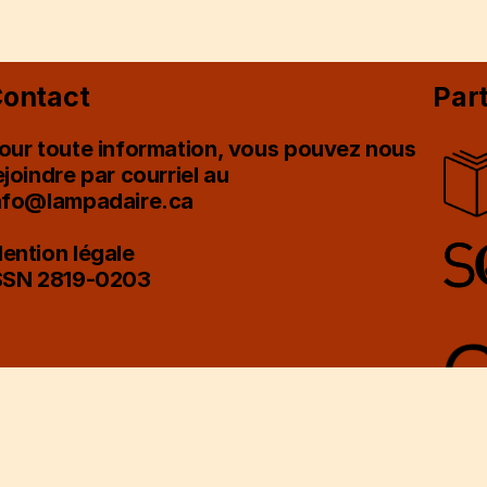
ontact
Par
our toute information, vous pouvez nous
ejoindre par courriel au
nfo@lampadaire.ca
ention légale
SSN 2819-0203