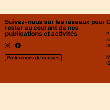
Suivez-nous sur les réseaux pour
C
rester au courant de nos
publications et activités
P
r
i
M
Préférences de cookies
I