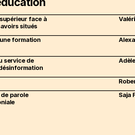
éducation
supérieur face à
Valér
avoirs situés
s une formation
Alexa
au service de
Adèle
a désinformation
Robe
e de parole
Saja 
niale