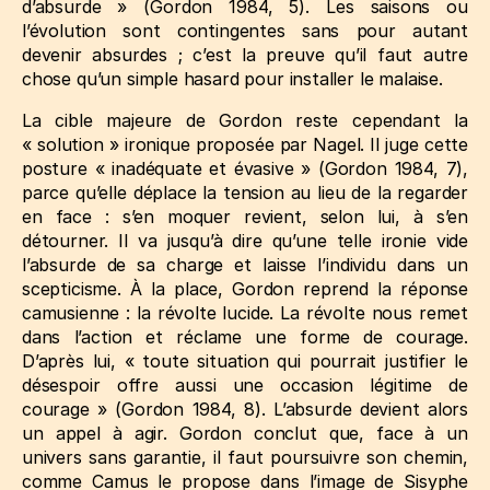
d’absurde »
(Gordon 1984, 5)
. Les saisons ou
l’évolution sont contingentes sans pour autant
devenir absurdes ; c’est la preuve qu’il faut autre
chose qu’un simple hasard pour installer le malaise.
La cible majeure de Gordon reste cependant la
« solution » ironique proposée par Nagel. Il juge cette
posture « inadéquate et évasive »
(Gordon 1984, 7)
,
parce qu’elle déplace la tension au lieu de la regarder
en face : s’en moquer revient, selon lui, à s’en
détourner. Il va jusqu’à dire qu’une telle ironie vide
l’absurde de sa charge et laisse l’individu dans un
scepticisme. À la place, Gordon reprend la réponse
camusienne : la révolte lucide. La révolte nous remet
dans l’action et réclame une forme de courage.
D’après lui, « toute situation qui pourrait justifier le
désespoir offre aussi une occasion légitime de
courage »
(Gordon 1984, 8)
. L’absurde devient alors
un appel à agir. Gordon conclut que, face à un
univers sans garantie, il faut poursuivre son chemin,
comme Camus le propose dans l’image de Sisyphe