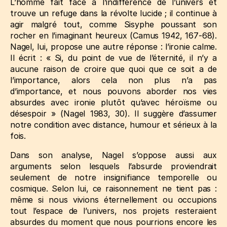
L’homme fait face à l’indifférence de l’univers et
trouve un refuge dans la révolte lucide ; il continue à
agir malgré tout, comme Sisyphe poussant son
rocher en l’imaginant heureux
(Camus 1942, 167‑68)
.
Nagel, lui, propose une autre réponse : l’ironie calme.
Il écrit : « Si, du point de vue de l’éternité, il n’y a
aucune raison de croire que quoi que ce soit a de
l’importance, alors cela non plus n’a pas
d’importance, et nous pouvons aborder nos vies
absurdes avec ironie plutôt qu’avec héroïsme ou
désespoir »
(Nagel 1983, 30)
. Il suggère d’assumer
notre condition avec distance, humour et sérieux à la
fois.
Dans son analyse, Nagel s’oppose aussi aux
arguments selon lesquels l’absurde proviendrait
seulement de notre insignifiance temporelle ou
cosmique. Selon lui, ce raisonnement ne tient pas :
même si nous vivions éternellement ou occupions
tout l’espace de l’univers, nos projets resteraient
absurdes du moment que nous pourrions encore les