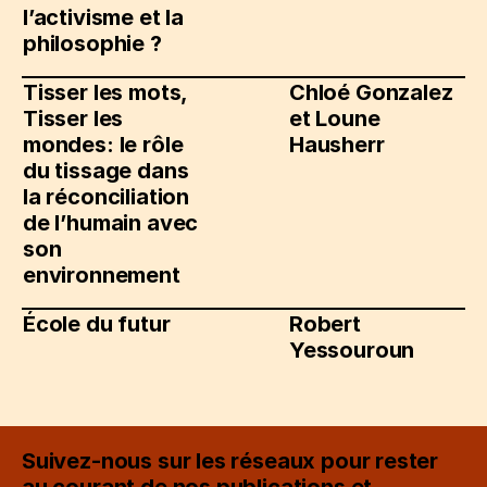
l’activisme et la
philosophie ?
Tisser les mots,
Chloé Gonzalez
Tisser les
et
Loune
mondes: le rôle
Hausherr
du tissage dans
la réconciliation
de l’humain avec
son
environnement
École du futur
Robert
Yessouroun
Suivez-nous sur les réseaux pour rester
au courant de nos publications et