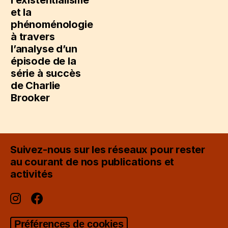
et la
phénoménologie
à travers
l’analyse d’un
épisode de la
série à succès
de Charlie
Brooker
Suivez-nous sur les réseaux pour rester
au courant de nos publications et
activités
Préférences de cookies